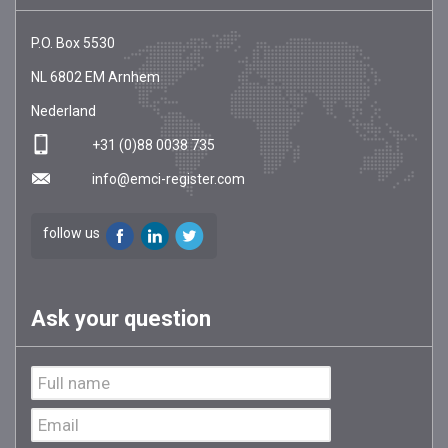
EMCI
https://emci-
P.O. Box 5530
Register
register.com/nl/
NL
6802 EM
Arnhem
Nederland
+31 (0)88 0038 735
info@emci-register.com
follow us
Ask your question