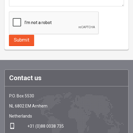
Contact us
EMCI
https://emci-
P.O. Box 5530
Register
register.com/
NL
6802 EM
Arnhem
Netherlands
+31 (0)88 0038 735