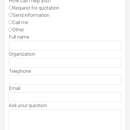
How can i help you?
Request for quotation
Send information
Call me
Other
Full name
Organization
Telephone
Email
Ask your question