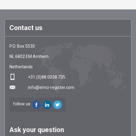
Contact us
EMCI
https://emci-
P.O. Box 5530
Register
register.com/
NL
6802 EM
Arnhem
Netherlands
+31 (0)88 0038 735
info@emci-register.com
follow us
Ask your question