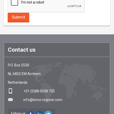
Contact us
EMCI
https://emci-
P.O. Box 5530
Register
register.com/
NL
6802 EM
Arnhem
Netherlands
+31 (0)88 0038 735
info@emci-register.com
follow us