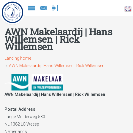
Naar
inhoud
AWN Makelaardij | Hans
Willemsen | Rick
Willemsen
Landing home
AWN Makelaardij | Hans Willemsen | Rick Willemsen
AWN Makelaardij | Hans Willemsen | Rick Willemsen
Postal Address
Lange Muiderweg 530
NL 1382 LC
Weesp
Netherlands