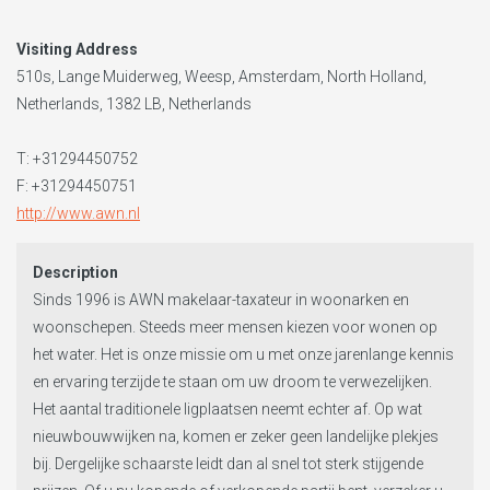
Visiting Address
510s, Lange Muiderweg, Weesp, Amsterdam, North Holland,
Netherlands, 1382 LB, Netherlands
T:
+31294450752
F: +31294450751
http://www.awn.nl
Description
Sinds 1996 is AWN makelaar-taxateur in woonarken en
woonschepen. Steeds meer mensen kiezen voor wonen op
het water. Het is onze missie om u met onze jarenlange kennis
en ervaring terzijde te staan om uw droom te verwezelijken.
Het aantal traditionele ligplaatsen neemt echter af. Op wat
nieuwbouwwijken na, komen er zeker geen landelijke plekjes
bij. Dergelijke schaarste leidt dan al snel tot sterk stijgende