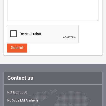
Contact us
EMCI
https://emci-
P.O. Box 5530
Register
register.com/
NL
6802 EM
Arnhem