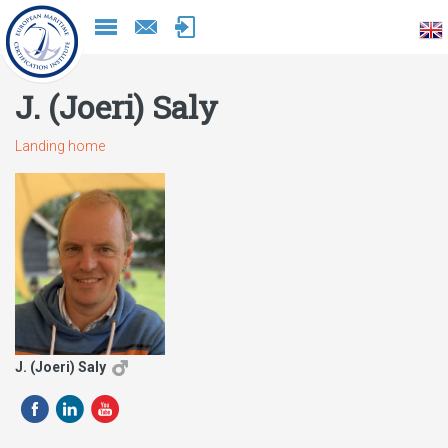
Naar
inhoud
J. (Joeri) Saly
Landing home
J. (Joeri) Saly